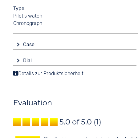
Type
Pilot's watch
Chronograph
Case
Glass
Dial
Sapphire glass
Display
Details zur Produktsicherheit
Shape
Analogue
round
Colour
Material
Blue
Stainless steel
Evaluation
Digits
Colour
None
Silver
5.0 of 5.0
(1)