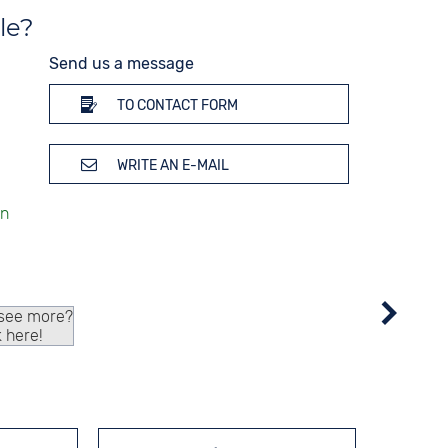
le?
Send us a message
TO CONTACT FORM
WRITE AN E-MAIL
 see more?
k here!