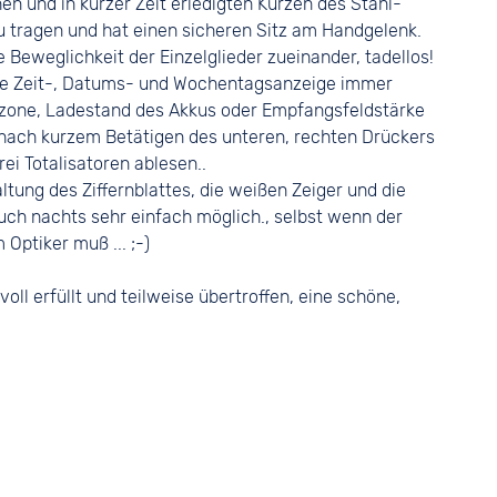
hen und in kurzer Zeit erledigten Kürzen des Stahl-
tragen und hat einen sicheren Sitz am Handgelenk.
e Beweglichkeit der Einzelglieder zueinander, tadellos!
die Zeit-, Datums- und Wochentagsanzeige immer
zone, Ladestand des Akkus oder Empfangsfeldstärke
 nach kurzem Betätigen des unteren, rechten Drückers
ei Totalisatoren ablesen..
ung des Ziffernblattes, die weißen Zeiger und die
uch nachts sehr einfach möglich., selbst wenn der
Optiker muß ... ;-)
ll erfüllt und teilweise übertroffen, eine schöne,