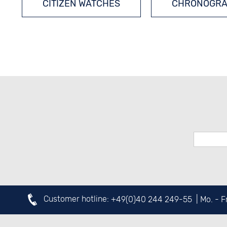
CITIZEN WATCHES
CHRONOGR
RADIO-CONTROLLED WATCHES
Customer hotline:
+49(0)40 244 249-55
| Mo. - 