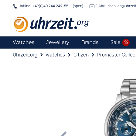
Hotline: +49(0)40 244 249-55
E-Mail: shop-en@
uhrzei
Watches
Jewellery
Brands
Sale
Uhrzeit.org
watches
Citizen
Promaster Collec