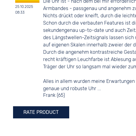
Die Uhr ist - nach dem bei mir erforderlic
25.10.2025
Armbandes - passgenau und angenehm zu 
08:33
Nichts drückt oder kneift, durch die leicht
Schon durch die verbauten Features ist 
sekundengenau up-to-date und auch Zeit
des Längstwellen-Zeitsignals lassen sich
auf eigenen Skalen innerhalb zweier der dr
Durch die angenehm kontrastreiche Gestalt
recht kräftigen Leuchfarbe ist Ablesung a
Träger der Uhr so langsam mal wieder zum 
Alles in allem wurden meine Erwartungen vo
genaue und robuste Uhr ...
Frank (65)
RATE PRODUCT