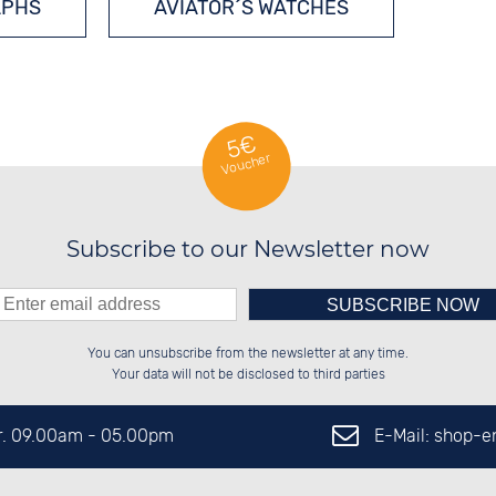
APHS
AVIATOR´S WATCHES
SOLAR WATCHES
5€
Voucher
Subscribe to our Newsletter now
Please enter number in the
██████░░██████░░██████░░██████░░

██░░██░░██░░░░░░░░░░██░░██░░██░░

You can unsubscribe from the newsletter at any time.
██████░░██████░░░░████░░██████░░

██░░██░░██░░██░░██░░░░░░░░░░██░░

left hand field.
Your data will not be disclosed to third parties
E-Mail: shop-
Fr. 09.00am - 05.00pm