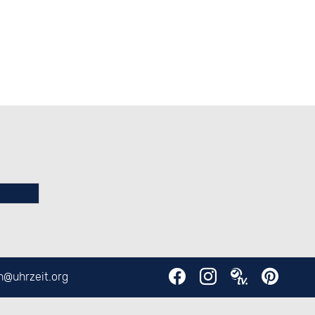
en@
uhrzeit.org