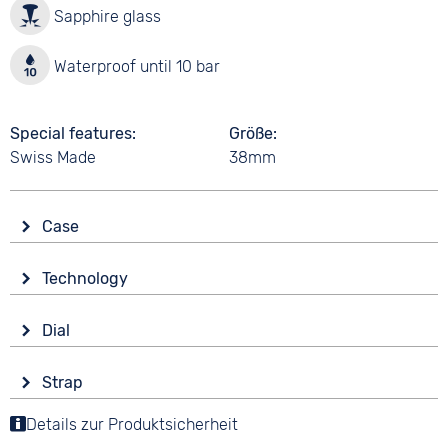
Sapphire glass
Waterproof until 10 bar
Special features
Größe
Swiss Made
38mm
Case
Glass
Technology
Sapphire glass
Drive
Shape
Dial
Automatic
round
Display
Functions
Material
Strap
Analogue
Date
Stainless steel
Colour
Details zur Produktsicherheit
Colour
Colour
Brown