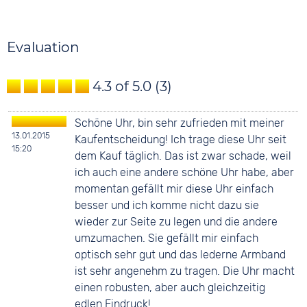
Silver
10 bar
Silver
Material
Digits
Smooth leather
Arabic
Evaluation
Strap buckle
Tang buckle
4.3 of 5.0
(3)
Schöne Uhr, bin sehr zufrieden mit meiner
13.01.2015
Kaufentscheidung! Ich trage diese Uhr seit
15:20
dem Kauf täglich. Das ist zwar schade, weil
ich auch eine andere schöne Uhr habe, aber
momentan gefällt mir diese Uhr einfach
besser und ich komme nicht dazu sie
wieder zur Seite zu legen und die andere
umzumachen. Sie gefällt mir einfach
optisch sehr gut und das lederne Armband
ist sehr angenehm zu tragen. Die Uhr macht
einen robusten, aber auch gleichzeitig
edlen Eindruck!