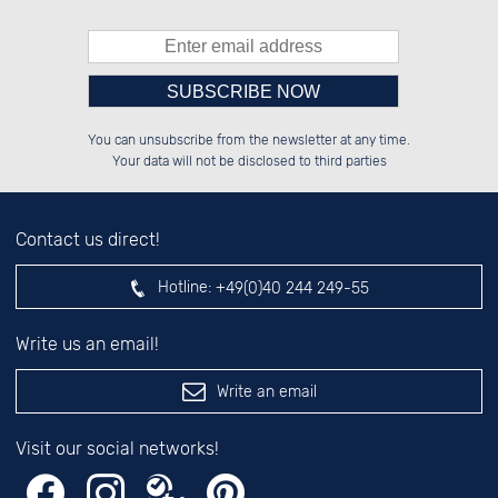
Please enter number in the
██████░░██████░░██████░░██████░░

░░░░██░░██░░██░░██░░░░░░██░░██░░

You can unsubscribe from the newsletter at any time.
░░████░░██████░░██████░░██░░██░░

░░░░██░░░░░░██░░░░░░██░░██░░██░░

left hand field.
Your data will not be disclosed to third parties
Contact us direct!
Hotline:
+49(0)40 244 249-55
Write us an email!
Write an email
Visit our social networks!