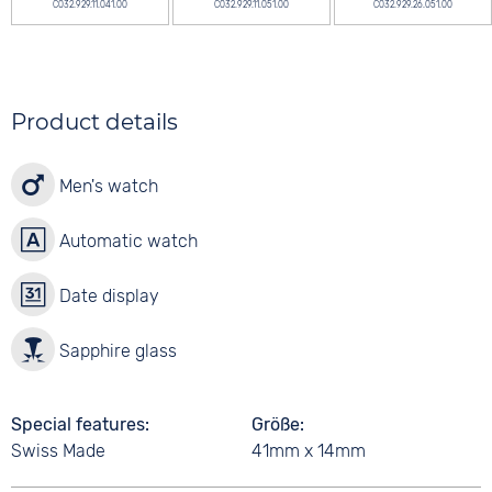
C032.929.11.041.00
C032.929.11.051.00
C032.929.26.051.00
Product details
Men's watch
Automatic watch
Date display
Sapphire glass
Special features
Größe
Swiss Made
41mm x 14mm