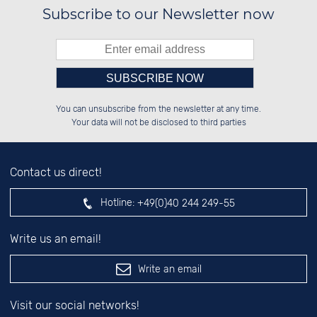
Subscribe to our Newsletter now
Please enter number in the
██████░░██████░░██████░░██████░░

░░░░██░░░░░░██░░░░░░██░░██░░██░░

You can unsubscribe from the newsletter at any time.
░░████░░░░████░░░░████░░██████░░

░░░░██░░░░░░██░░░░░░██░░██░░██░░

left hand field.
Your data will not be disclosed to third parties
Contact us direct!
Hotline:
+49(0)40 244 249-55
Write us an email!
Write an email
Visit our social networks!