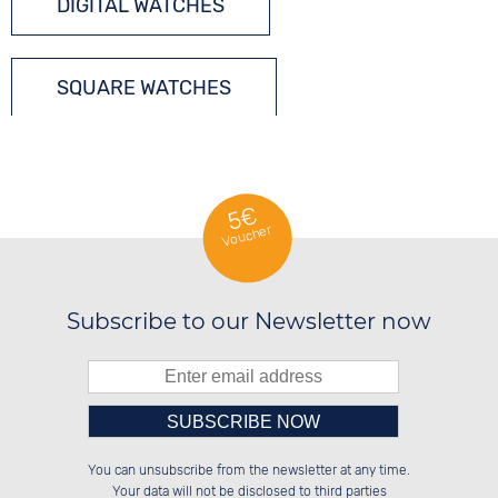
DIGITAL WATCHES
SQUARE WATCHES
RADIO-CONTROLLED WATCHES
5€
Voucher
SOLAR WATCHES
Subscribe to our Newsletter now
Please enter number in the
██████░░░░░░██░░░░░░██░░██████░░

██░░░░░░░░████░░░░████░░░░░░██░░

You can unsubscribe from the newsletter at any time.
██████░░░░░░██░░░░░░██░░░░████░░

██░░██░░░░░░██░░░░░░██░░██░░░░░░

left hand field.
Your data will not be disclosed to third parties