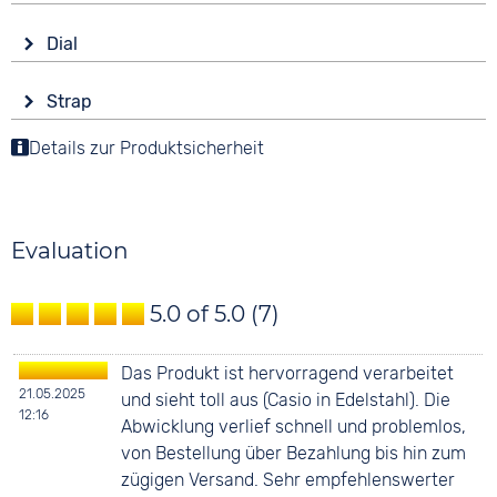
Drive
Shape
Dial
Solar
angular
Display
Material
Strap
Digital
Radio-controlled
Stainless steel
Colour
BPC
Details zur Produktsicherheit
Colour
Silver
DCF77
Silver
JJY
Material
WWV
Stainless steel
Evaluation
20 bar
Strap buckle
Functions
Folding buckle
5.0 of 5.0
(7)
Alarm
Countdown
Stopwatch
Das Produkt ist hervorragend verarbeitet
Weekday display
21.05.2025
und sieht toll aus (Casio in Edelstahl). Die
12:16
Time zones / World time
Abwicklung verlief schnell und problemlos,
Dial illumination
von Bestellung über Bezahlung bis hin zum
zügigen Versand. Sehr empfehlenswerter