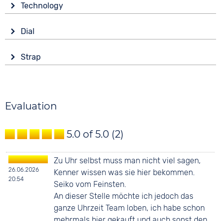
Technology
Synthetic glass
Drive
Shape
Dial
Automatic
Tonneau/Oval
Display
Functions
Colour
Strap
Analogue
Date
Silver
Colour
Luminous hands / digits
Colour
Black
Weekday display
Black
Material
Evaluation
Digits
Silicone
20 bar
None
Strap buckle
5.0 of 5.0
(2)
Tang buckle
Zu Uhr selbst muss man nicht viel sagen,
26.06.2026
Kenner wissen was sie hier bekommen.
20:54
Seiko vom Feinsten.
An dieser Stelle möchte ich jedoch das
ganze Uhrzeit Team loben, ich habe schon
mehrmals hier gekauft und auch sonst den