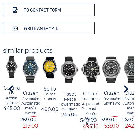
TO CONTACT FORM
WRITE AN E-MAIL
similar products
Certina
Seiko
Citizen
Citizen
Citiz
DS
Citizen
Tissot
Seiko 5
Action
Promaster
Promaster
Promas
Sports
Eco-Drive
T-Race
Quartz
Automatic
Skyhawk
Automa
Aqualand
Powermatic
445.00
men`s
men`
400.00
Promaster
80 Black
watch
watc
Men´s
745.00
Watch
269.00
599.00
269.0
549.00
Black
219.00
539.10
242.
494.10