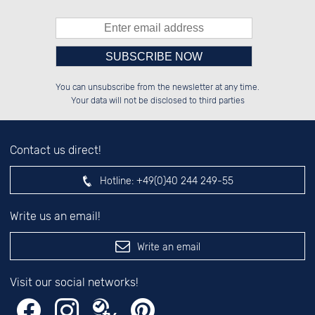
Please enter number in the
██░░░░░░██░░░░░░░░░░██░░██████░░

██░░██░░██░░██░░░░████░░░░░░██░░

You can unsubscribe from the newsletter at any time.
██████░░██████░░░░░░██░░░░████░░

░░░░██░░░░░░██░░░░░░██░░██░░░░░░

left hand field.
Your data will not be disclosed to third parties
Contact us direct!
Hotline:
+49(0)40 244 249-55
Write us an email!
Write an email
Visit our social networks!